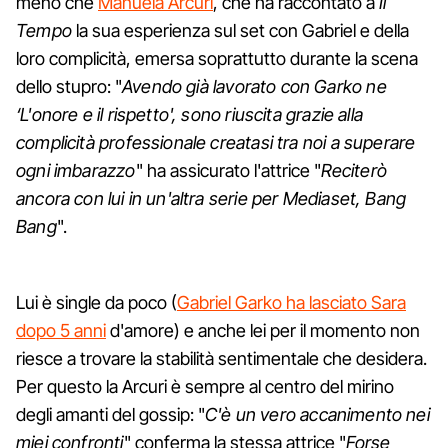
meno che
Manuela Arcuri
, che ha raccontato a
Il
Tempo
la sua esperienza sul set con Gabriel e della
loro complicità, emersa soprattutto durante la scena
dello stupro: "
Avendo già lavorato con Garko ne
‘L'onore e il rispetto', sono riuscita grazie alla
complicità professionale creatasi tra noi a superare
ogni imbarazzo
" ha assicurato l'attrice "
Reciterò
ancora con lui in un'altra serie per Mediaset, Bang
Bang
".
Lui è single da poco (
Gabriel Garko ha lasciato Sara
dopo 5 anni
d'amore) e anche lei per il momento non
riesce a trovare la stabilità sentimentale che desidera.
Per questo la Arcuri è sempre al centro del mirino
degli amanti del gossip: "
C'è un vero accanimento nei
miei confronti
" conferma la stessa attrice "
Forse