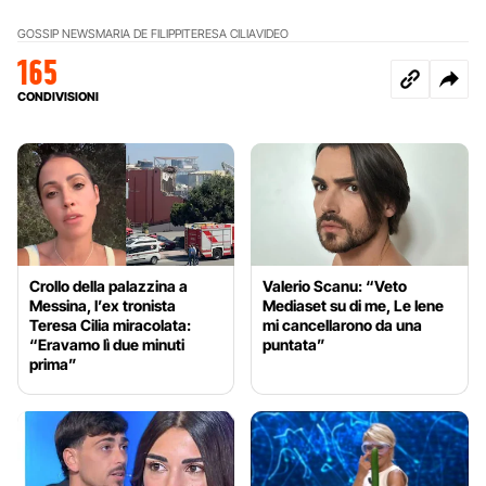
GOSSIP NEWS
MARIA DE FILIPPI
TERESA CILIA
VIDEO
165
CONDIVISIONI
Crollo della palazzina a
Valerio Scanu: “Veto
Messina, l’ex tronista
Mediaset su di me, Le Iene
Teresa Cilia miracolata:
mi cancellarono da una
“Eravamo lì due minuti
puntata”
prima”