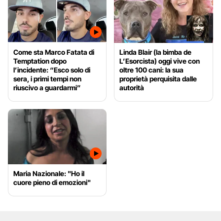
Come sta Marco Fatata di
Linda Blair (la bimba de
Temptation dopo
L’Esorcista) oggi vive con
l’incidente: “Esco solo di
oltre 100 cani: la sua
sera, i primi tempi non
proprietà perquisita dalle
riuscivo a guardarmi”
autorità
Maria Nazionale: "Ho il
cuore pieno di emozioni"