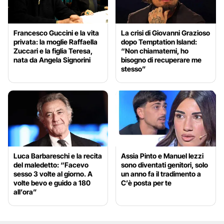
Francesco Guccini e la vita
La crisi di Giovanni Grazioso
privata: la moglie Raffaella
dopo Temptation Island:
Zuccari e la figlia Teresa,
“Non chiamatemi, ho
nata da Angela Signorini
bisogno di recuperare me
stesso”
Luca Barbareschi e la recita
Assia Pinto e Manuel Iezzi
del maledetto: “Facevo
sono diventati genitori, solo
sesso 3 volte al giorno. A
un anno fa il tradimento a
volte bevo e guido a 180
C’è posta per te
all’ora”