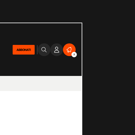
ABBONATI
2