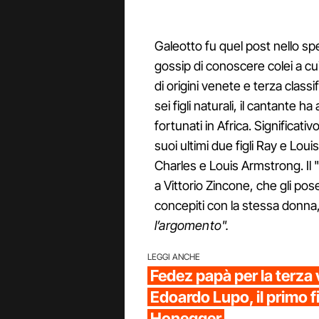
Galeotto fu quel post nello sp
gossip di conoscere colei a cui 
di origini venete e terza classif
sei figli naturali, il cantante
fortunati in Africa. Significati
suoi ultimi due figli Ray e Lou
Charles e Louis Armstrong. Il "
a
Vittorio Zincone, che gli pose
concepiti con la stessa donna, 
l’argomento".
LEGGI ANCHE
Fedez papà per la terza 
Edoardo Lupo, il primo fi
Honegger