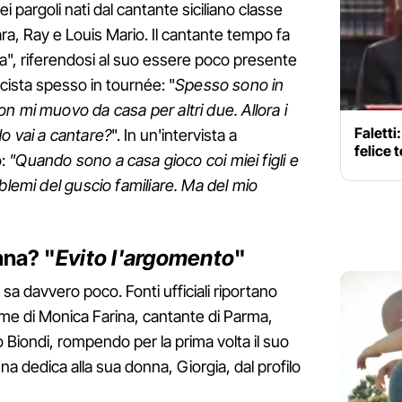
i pargoli nati dal cantante siciliano classe
ara, Ray e Louis Mario. Il cantante tempo fa
a", riferendosi al suo essere poco presente
sta spesso in tournée: "
Spesso sono in
n mi muovo da casa per altri due. Allora i
Faletti
o vai a cantare?
". In un'intervista a
felice
:
"Quando sono a casa gioco coi miei figli e
blemi del guscio familiare. Ma del mio
nna? "
Evito l'argomento
"
si sa davvero poco. Fonti ufficiali riportano
me di Monica Farina, cantante di Parma,
Biondi, rompendo per la prima volta il suo
na dedica alla sua donna, Giorgia, dal profilo