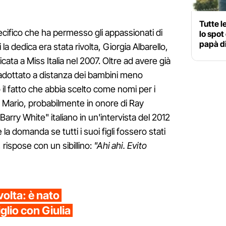
Tutte l
ecifico che ha permesso gli appassionati di
lo spot
papà di
la dedica era stata rivolta, Giorgia Albarello,
icata a Miss Italia nel 2007.
Oltre ad avere già
 ha adottato a distanza dei bambini meno
vo il fatto che abbia scelto come nomi per i
is Mario, probabilmente in onore di Ray
Barry White" italiano in un'intervista del 2012
 la domanda se tutti i suoi figli fossero stati
rispose con un sibillino:
"Ahi ahi. Evito
volta: è nato
glio con Giulia