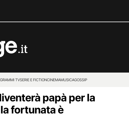
GRAMMI TV
SERIE E FICTION
CINEMA
MUSICA
GOSSIP
diventerà papà per la
 la fortunata è