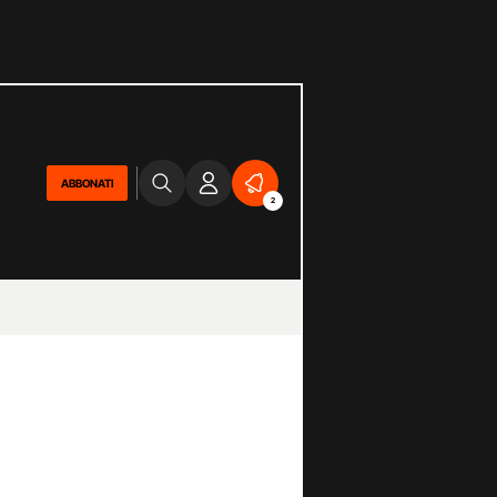
ABBONATI
2