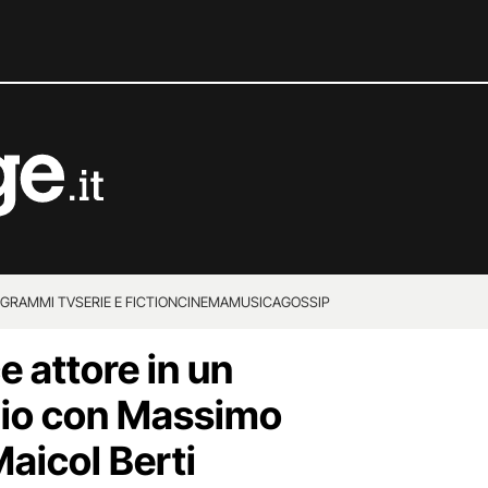
GRAMMI TV
SERIE E FICTION
CINEMA
MUSICA
GOSSIP
e attore in un
io con Massimo
Maicol Berti