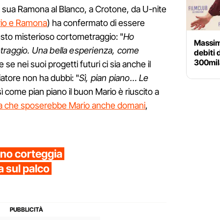
la sua Ramona al Blanco, a Crotone, da U-nite
ario e Ramona
) ha confermato di essere
esto misterioso cortometraggio: "
Ho
Massim
traggio. Una bella esperienza, come
debiti 
300mil
de se nei suoi progetti futuri ci sia anche il
atore non ha dubbi: "
Sì, pian piano… Le
sì come pian piano il buon Mario è riuscito a
 che sposerebbe Mario anche domani
,
no corteggia
a sul palco