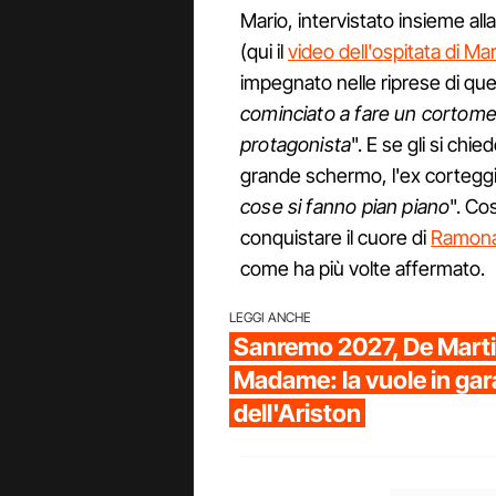
Mario, intervistato insieme al
(qui il
video dell'ospitata di M
impegnato nelle riprese di qu
cominciato a fare un cortome
protagonista
". E se gli si chie
grande schermo, l'ex corteggi
cose si fanno pian piano
". Co
conquistare il cuore di
Ramona
come ha più volte affermato.
LEGGI ANCHE
Sanremo 2027, De Marti
Madame: la vuole in gar
dell'Ariston