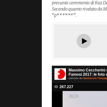
presunto commento di Raz De
Secondo quanto rivelato da Mo
“p******”.