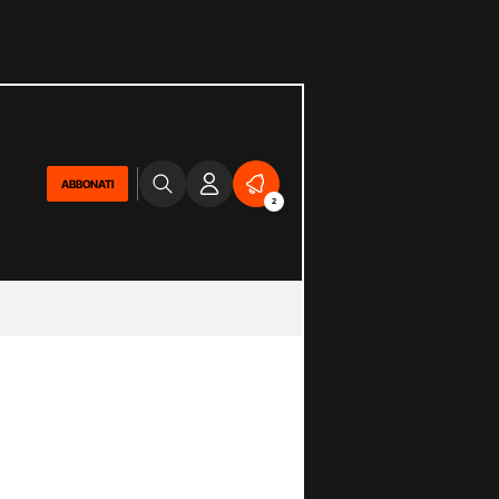
ABBONATI
2