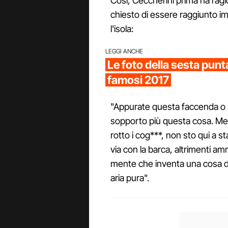
Così, Ceccherini prima ha rag
chiesto di essere raggiunto i
l'isola:
LEGGI ANCHE
Le foto della sesta punta
famosi 2017
"Appurate questa faccenda o n
sopporto più questa cosa. Me
rotto i cog***, non sto qui a 
via con la barca, altrimenti 
mente che inventa una cosa 
aria pura".