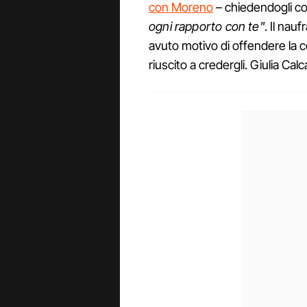
con Moreno
– chiedendogli c
ogni rapporto con te"
. Il na
avuto motivo di offendere la 
riuscito a credergli. Giulia Cal