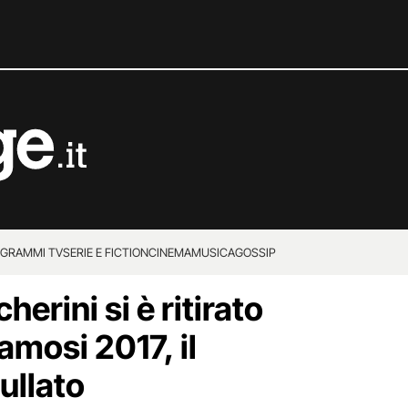
GRAMMI TV
SERIE E FICTION
CINEMA
MUSICA
GOSSIP
rini si è ritirato
famosi 2017, il
ullato