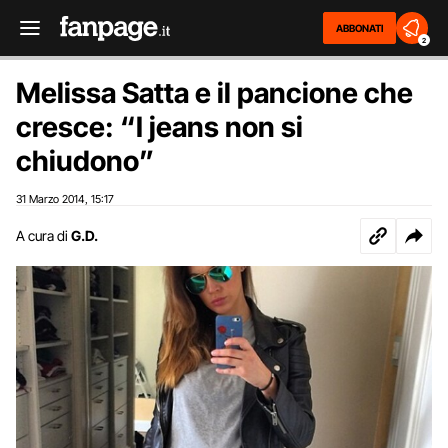
ABBONATI
2
Melissa Satta e il pancione che
cresce: “I jeans non si
chiudono”
31 Marzo 2014
15:17
,
A cura di
G.D.