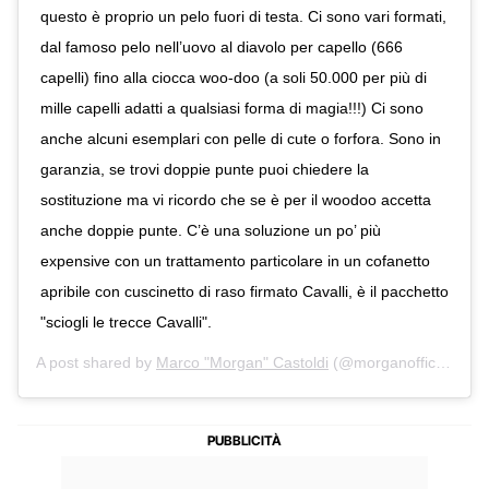
questo è proprio un pelo fuori di testa. Ci sono vari formati,
dal famoso pelo nell’uovo al diavolo per capello (666
capelli) fino alla ciocca woo-doo (a soli 50.000 per più di
mille capelli adatti a qualsiasi forma di magia!!!) Ci sono
anche alcuni esemplari con pelle di cute o forfora. Sono in
garanzia, se trovi doppie punte puoi chiedere la
sostituzione ma vi ricordo che se è per il woodoo accetta
anche doppie punte. C’è una soluzione un po’ più
expensive con un trattamento particolare in un cofanetto
apribile con cuscinetto di raso firmato Cavalli, è il pacchetto
"sciogli le trecce Cavalli".
A post shared by
Marco "Morgan" Castoldi
(@morganofficial) on