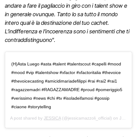
andare a fare il pagliaccio in giro con i talent show e
in generale ovunque. Tanto lo sa tutto il mondo
intero qual è la destinazione del tuo cachet.
L’indifferenza e l’incoerenza sono i sentimenti che ti
contraddistinguono
”.
(H)Asta Luego #asta #talent #talentscout #capelli #mood
#mood #vip #talentshow #xfactor #xfactoritalia #thevoice
#thevoicecasting #amicidimariadefilippi #rai #rai2 #rai1
#ragazzemadri #RAGAZZAMADRE #proud #pomeriggio5
#verissimo #news #chi #tv #isoladeifamosi #gossip
#ciaone #storytelling
A post shared by
JESSICA
(@jessicamazzoli_official) on
Jan 21, 2019 at 5:44am PST