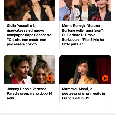
Giulia Pauselli e la
Memo Remigi: “Serena
riservatezza sul nuovo
Bortone volle farmi fuori”.
compagno dopo Sacchetta:
Su Barbara D’Urso e
“Ciò che non mostri non
Berlusconi: “Pier Silvio ha
può essere colpito”
fatto pulizia”
Johnny Depp e Vanessa
Maram al-Masri, la
Paradis si separano dopo 14
poetessa siriana in esilio in
anni
Francia dal 1982