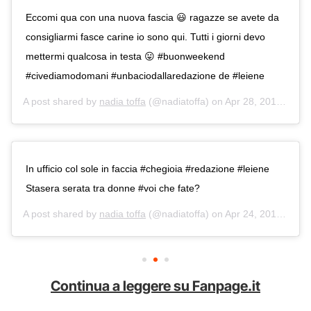
Eccomi qua con una nuova fascia 😃 ragazze se avete da
consigliarmi fasce carine io sono qui. Tutti i giorni devo
mettermi qualcosa in testa 😛 #buonweekend
#civediamodomani #unbaciodallaredazione de #leiene
A post shared by
nadia toffa
(@nadiatoffa) on
Apr 28, 2018 at 6:23am PDT
In ufficio col sole in faccia #chegioia #redazione #leiene
Stasera serata tra donne #voi che fate?
A post shared by
nadia toffa
(@nadiatoffa) on
Apr 24, 2018 at 8:47am PDT
Continua a leggere su Fanpage.it