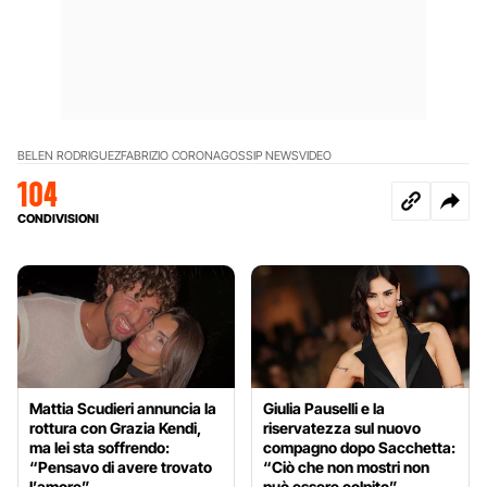
BELEN RODRIGUEZ
FABRIZIO CORONA
GOSSIP NEWS
VIDEO
104
CONDIVISIONI
Mattia Scudieri annuncia la
Giulia Pauselli e la
rottura con Grazia Kendi,
riservatezza sul nuovo
ma lei sta soffrendo:
compagno dopo Sacchetta:
“Pensavo di avere trovato
“Ciò che non mostri non
l’amore”
può essere colpito”