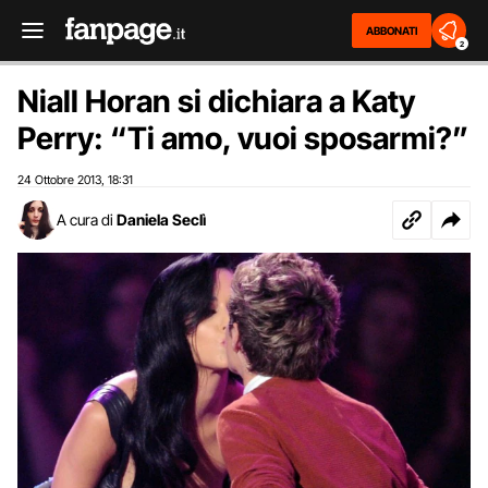
ABBONATI
2
Niall Horan si dichiara a Katy
Perry: “Ti amo, vuoi sposarmi?”
24 Ottobre 2013
18:31
,
A cura di
Daniela Seclì