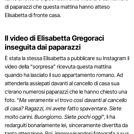
di paparazzi che questa mattina hanno atteso
Elisabetta di fronte casa.
Il video di Elisabetta Gregoraci
inseguita dai paparazzi
È stata la stessa Elisabetta a pubblicare su Instagram il
video della “sorpresa” ricevuta questa mattina
quando ha lasciato il suo appartamento romano. Ad
attenderla assiepati davanti al cancello di casa sua
c’erano numerosi paparazzi che le hanno chiesto una
foto. “
Ma veramente vi trovo così davanti al cancello
di casa? Ragazzi, mi avete fatto spaventare. Siete
molto carini. Buongiorno. Siete pochi oggi
”, li ha
redarguiti bonariamente lei, sinceramente divertita da
tanta attenzione. Poi, improvvisandosi fotografa a sua