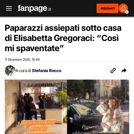
ABBONATI
2
Paparazzi assiepati sotto casa
di Elisabetta Gregoraci: “Così
mi spaventate”
11 Dicembre 2020
15:49
,
A cura di
Stefania Rocco