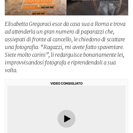
Elisabetta Gregoraci esce da casa sua a Roma e trova
ad attenderla un gran numero di paparazzi che,
assiepati di fronte al cancello, le chiedono di scattare
una fotografia. “Ragazzi, mi avete fatto spaventare.
Siete molto carini”, li redarguisce bonariamente lei,
improvvisandosi fotografa e riprendendoli a sua
volta.
VIDEO CONSIGLIATO