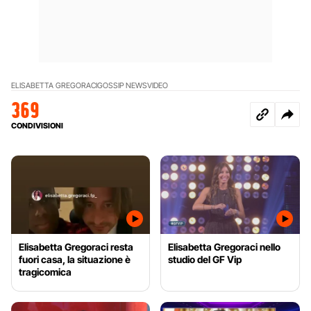
ELISABETTA GREGORACI
GOSSIP NEWS
VIDEO
369
CONDIVISIONI
Elisabetta Gregoraci resta
Elisabetta Gregoraci nello
fuori casa, la situazione è
studio del GF Vip
tragicomica