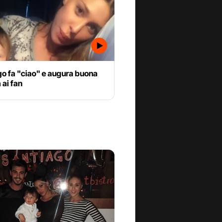
go fa "ciao" e augura buona
ai fan