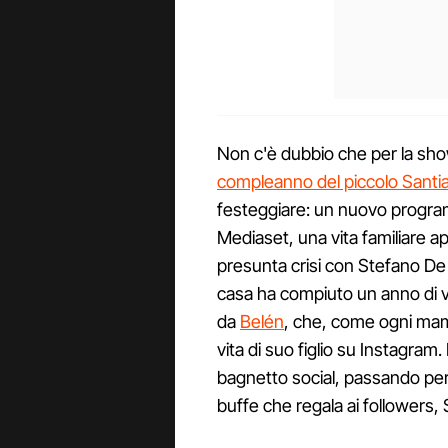
Non c'è dubbio che per la showg
compleanno del piccolo Santi
festeggiare: un nuovo program
Mediaset, una vita familiare a
presunta crisi con Stefano De M
casa ha compiuto un anno di vit
da
Belén
, che, come ogni ma
vita di suo figlio su Instagra
bagnetto social, passando per
buffe che regala ai followers,