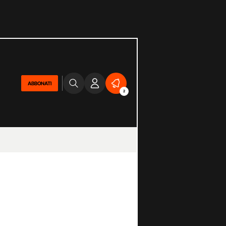
ABBONATI
2