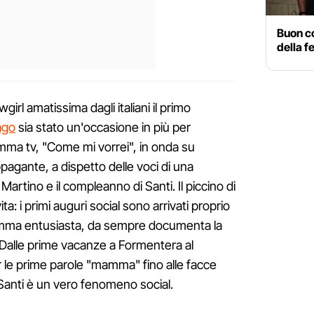
Buon c
della f
irl amatissima dagli italiani il primo
ago
sia stato un'occasione in più per
ma tv, "Come mi vorrei", in onda su
ppagante, a dispetto delle voci di una
artino e il compleanno di Santi. Il piccino di
a: i primi auguri social sono arrivati proprio
mma entusiasta, da sempre documenta la
m. Dalle prime vacanze a Formentera al
 le prime parole "mamma" fino alle facce
 Santi è un vero fenomeno social.