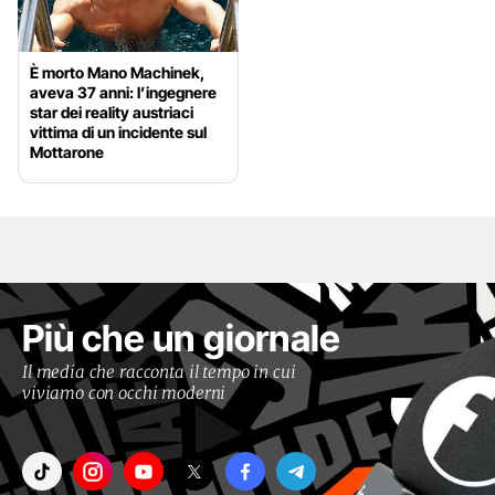
È morto Mano Machinek,
aveva 37 anni: l’ingegnere
star dei reality austriaci
vittima di un incidente sul
Mottarone
Più che un giornale
Il media che racconta il tempo in cui
viviamo con occhi moderni