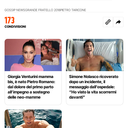
GOSSIP NEWS
GRANDE FRATELLO 2018
PIETRO TARICONE
173
CONDIVISIONI
Giorgia Venturini mamma
Simone Nolasco ricoverato
bis, è nato Pietro Romano:
dopo un incidente, il
dal dolore del primo parto
messaggio dall’ospedale:
all’impegno a sostegno
“Ho visto la vita scorrermi
delle neo-mamme
davanti”