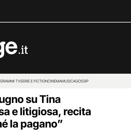
GRAMMI TV
SERIE E FICTION
CINEMA
MUSICA
GOSSIP
ugno su Tina
sa e litigiosa, recita
hé la pagano”