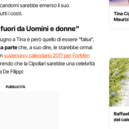
ocandomi sarebbe emerso il suo
tti i costi.
Tina Ci
Mauriz
fuori da Uomini e donne"
dugno a Tina è però quello di essere "falsa",
una parte
che, a suo dire, le starebbe ormai
un
supersexy calendario 2017 per ForMen
rendo che la Cipollari sarebbe una celebrità
 De Filippi:
Raffael
del cal