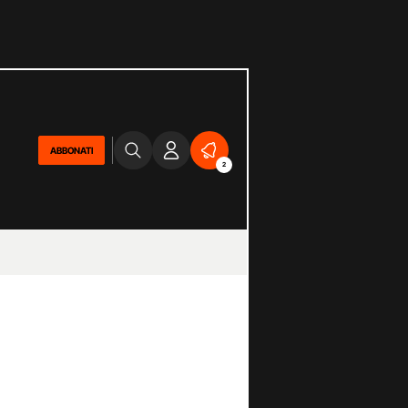
ABBONATI
2