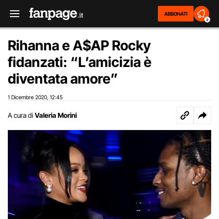
ABBONATI
2
Rihanna e A$AP Rocky
fidanzati: “L’amicizia è
diventata amore”
1 Dicembre 2020
12:45
,
A cura di
Valeria Morini