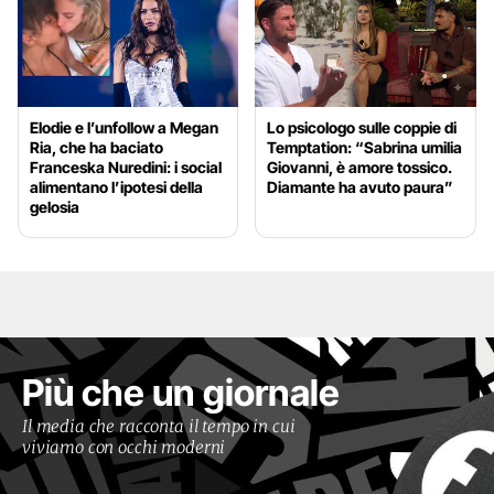
Elodie e l’unfollow a Megan
Lo psicologo sulle coppie di
Ria, che ha baciato
Temptation: “Sabrina umilia
Franceska Nuredini: i social
Giovanni, è amore tossico.
alimentano l’ipotesi della
Diamante ha avuto paura”
gelosia
Più che un giornale
Il media che racconta il tempo in cui
viviamo con occhi moderni