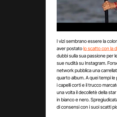
I vizi sembrano essere la colo
aver postato
lo scatto con la
dubbi sulla sua passione per l
sue nudità su Instagram. Forse 
network pubblica una carrellata
quarto album. A quei tempi le
i capelli corti e il trucco marca
una volta il decolletè della st
in bianco e nero. Spregiudica
di consensi con i suoi scatti pi