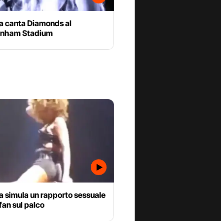
a canta Diamonds al
enham Stadium
a simula un rapporto sessuale
fan sul palco