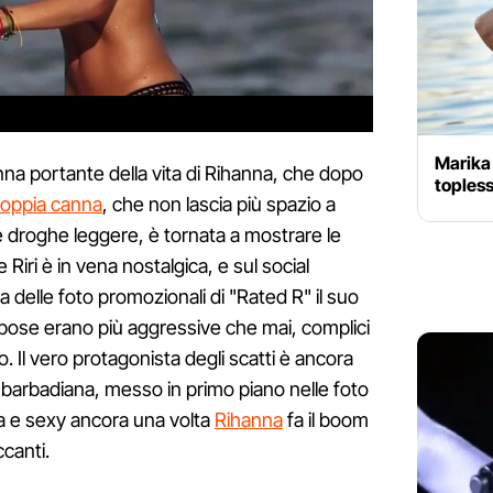
Marika 
nna portante della vita di Rihanna, che dopo
topless
 doppia canna
, che non lascia più spazio a
e droghe leggere, è tornata a mostrare le
Riri è in vena nostalgica, e sul social
 delle foto promozionali di "Rated R" il suo
 pose erano più aggressive che mai, complici
to. Il vero protagonista degli scatti è ancora
ar barbadiana, messo in primo piano nelle foto
ta e sexy ancora una volta
Rihanna
fa il boom
ccanti.