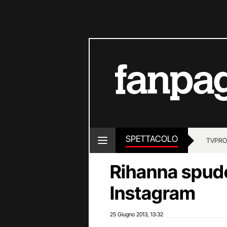
SPETTACOLO
TV
PRO
Rihanna spudo
Instagram
25 Giugno 2013
13:32
,