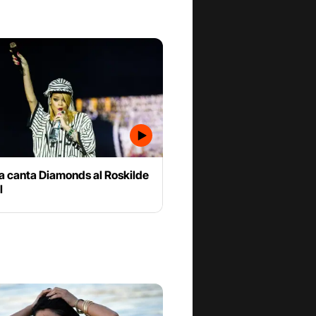
a canta Diamonds al Roskilde
l