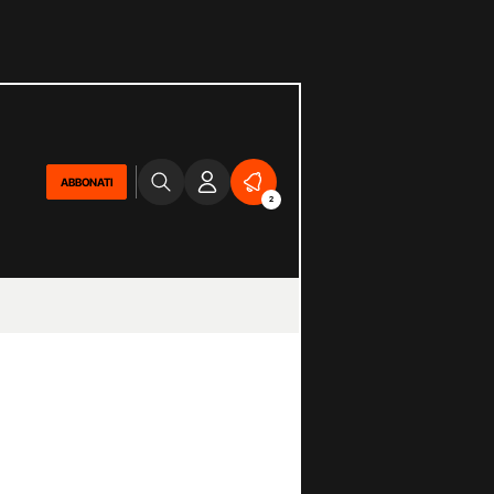
ABBONATI
2