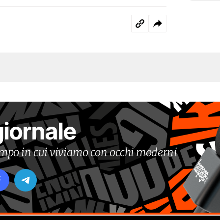
giornale
tempo in cui viviamo con occhi moderni