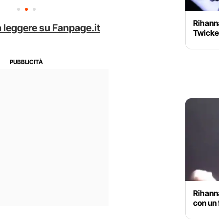
Rihann
 leggere su Fanpage.it
Twick
Rihann
con un 