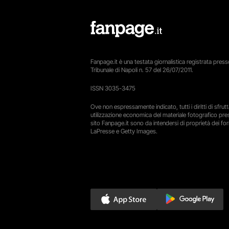
Fanpage.it è una testata giornalistica registrata presso
Tribunale di Napoli n. 57 del 26/07/2011.
ISSN 3035-3475
Ove non espressamente indicato, tutti i diritti di sfru
utilizzazione economica del materiale fotografico pre
sito Fanpage.it sono da intendersi di proprietà dei forn
LaPresse e Getty Images.