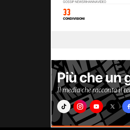
GOSSIP NEWS
RIHANNA
VIDEO
33
CONDIVISIONI
Più che un 
Il media che racconta il 