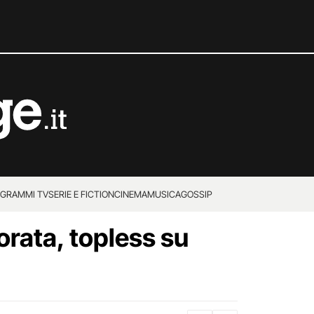
GRAMMI TV
SERIE E FICTION
CINEMA
MUSICA
GOSSIP
rata, topless su