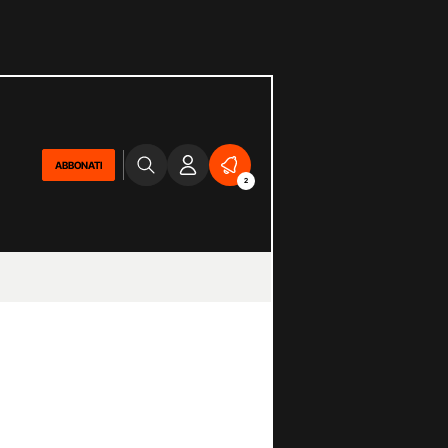
ABBONATI
2