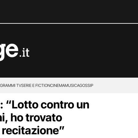
GRAMMI TV
SERIE E FICTION
CINEMA
MUSICA
GOSSIP
: “Lotto contro un
i, ho trovato
 recitazione”