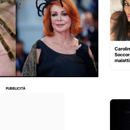
Carolin
Soccors
malatti