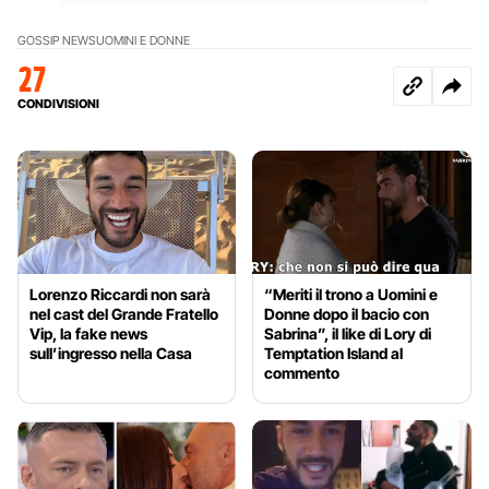
GOSSIP NEWS
UOMINI E DONNE
27
CONDIVISIONI
Lorenzo Riccardi non sarà
“Meriti il trono a Uomini e
nel cast del Grande Fratello
Donne dopo il bacio con
Vip, la fake news
Sabrina”, il like di Lory di
sull’ingresso nella Casa
Temptation Island al
commento