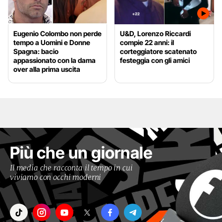
Eugenio Colombo non perde
U&D, Lorenzo Riccardi
tempo a Uomini e Donne
compie 22 anni: il
Spagna: bacio
corteggiatore scatenato
appassionato con la dama
festeggia con gli amici
over alla prima uscita
Più che un giornale
Il media che racconta il tempo in cui
viviamo con occhi moderni