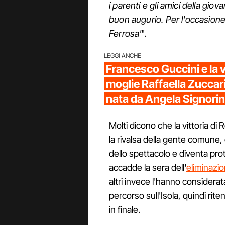
i parenti e gli amici della giov
buon augurio. Per l'occasion
Ferrosa'
".
LEGGI ANCHE
Francesco Guccini e la vi
moglie Raffaella Zuccari 
nata da Angela Signorin
Molti dicono che la vittoria d
la rivalsa della gente comune, 
dello spettacolo e diventa pro
accadde la sera dell'
eliminazi
altri invece l'hanno considerat
percorso sull'Isola, quindi rit
in finale.