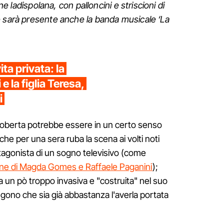
ane ladispolana, con palloncini e striscioni di
e sarà presente anche la banda musicale ‘La
ta privata: la
e la figlia Teresa,
i
i Roberta potrebbe essere in un certo senso
che per una sera ruba la scena ai volti noti
tagonista di un sogno televisivo (come
one di Magda Gomes e Raffaele Paganini
);
a un pò troppo invasiva e "costruita" nel suo
engono che sia già abbastanza l'averla portata