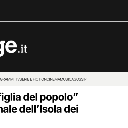
GRAMMI TV
SERIE E FICTION
CINEMA
MUSICA
GOSSIP
figlia del popolo”
inale dell’Isola dei