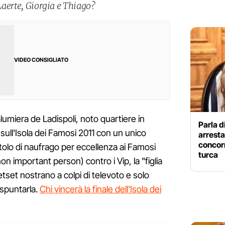
 Laerte, Giorgia e Thiago?
VIDEO CONSIGLIATO
alumiera de Ladispoli, noto quartiere in
Parla d
sull'Isola dei Famosi 2011 con un unico
arresta
concorr
itolo di naufrago per eccellenza ai Famosi
turca
non important person) contro i Vip, la "figlia
 jetset nostrano a colpi di televoto e solo
 spuntarla.
Chi vincerà la finale dell'Isola dei