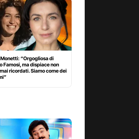
 Monetti: “Orgogliosa di
o Famosi, ma dispiace non
mai ricordati. Siamo come dei
mi”