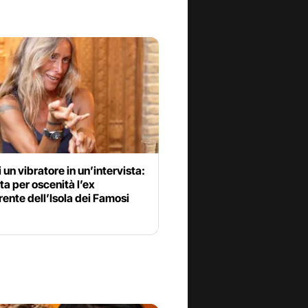
i un vibratore in un’intervista:
ta per oscenità l’ex
ente dell’Isola dei Famosi