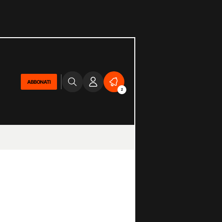
ABBONATI
2