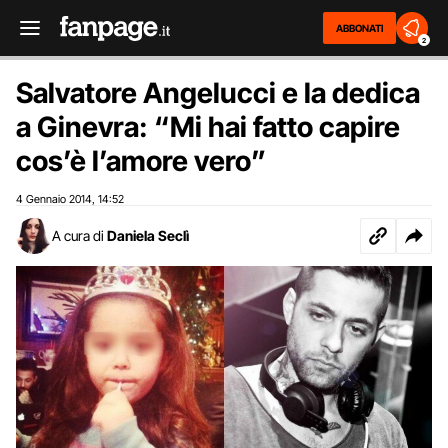
ABBONATI
2
Salvatore Angelucci e la dedica
a Ginevra: “Mi hai fatto capire
cos’è l’amore vero”
4 Gennaio 2014
14:52
,
A cura di
Daniela Seclì