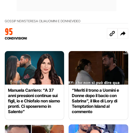
GOSSIP NEWS
TERESA CILIA
UOMINI E DONNE
VIDEO
95
CONDIVISIONI
Manuela Carriero: “A 37
“Meriti il trono a Uomini e
anni pressioni continue sui
Donne dopo il bacio con
figli, io e Chiofalo non siamo
Sabrina”, il like di Lory di
pronti. Ci sposeremo in
Temptation Island al
Salento”
commento