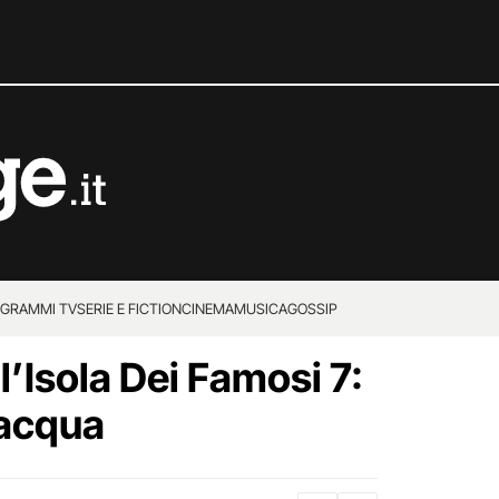
GRAMMI TV
SERIE E FICTION
CINEMA
MUSICA
GOSSIP
l’Isola Dei Famosi 7:
’acqua