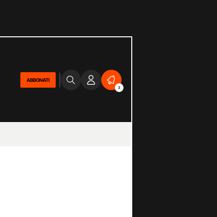
ABBONATI
2