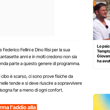
Lo psic
ederico Fellini e Dino Risi per la sua
Tempta
Giovan
antasette anni e in molti credono non sia
ha avu
renda parte a questo genere di programma.
 il cibo è scarso, ci sono prove fisiche da
nelle tende e si deve riuscire a sopravvivere
Bisogna far a meno di ogni confort.
ma l’addio alla