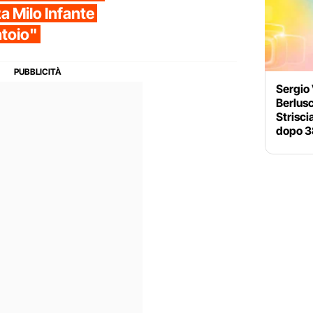
a Milo Infante
atoio"
Sergio
Berlusc
Strisci
dopo 3