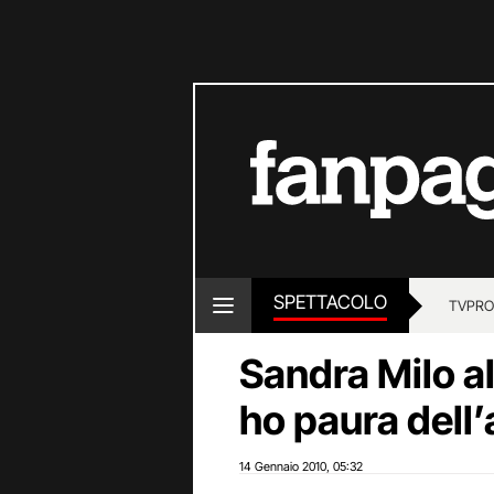
SPETTACOLO
TV
PRO
Sandra Milo al
ho paura dell
14 Gennaio 2010
05:32
,