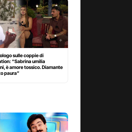
ologo sulle coppie di
tion: “Sabrina umilia
ni, è amore tossico. Diamante
to paura”