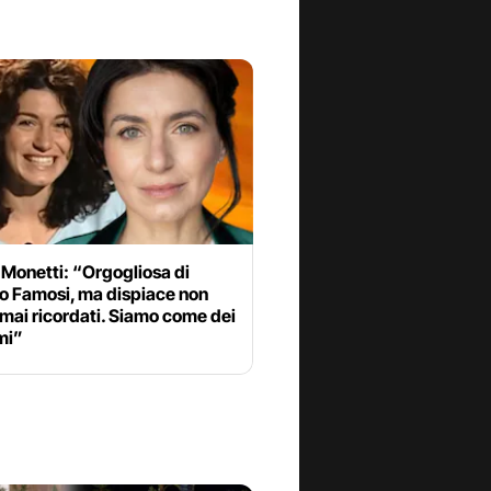
 Monetti: “Orgogliosa di
o Famosi, ma dispiace non
mai ricordati. Siamo come dei
mi”