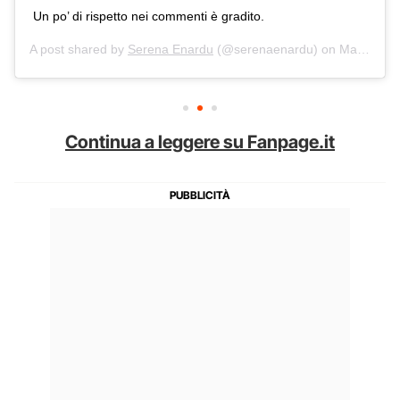
Un po’ di rispetto nei commenti è gradito.
A post shared by
Serena Enardu
(@serenaenardu) on
May 14, 2020 at 6:49am PDT
Continua a leggere su Fanpage.it