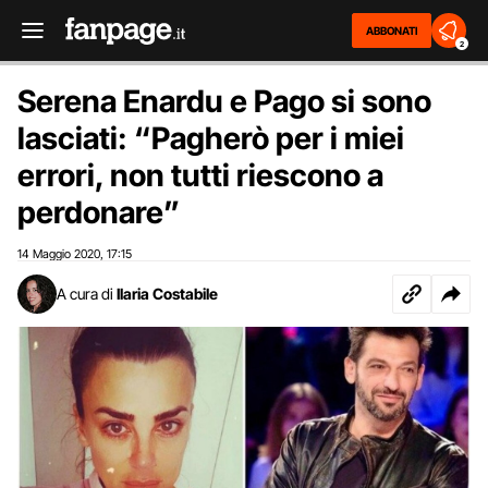
ABBONATI
2
Serena Enardu e Pago si sono
lasciati: “Pagherò per i miei
errori, non tutti riescono a
perdonare”
14 Maggio 2020
17:15
,
A cura di
Ilaria Costabile