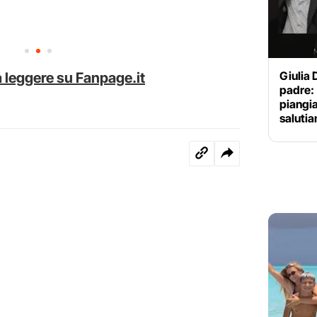
Giulia D
 leggere su Fanpage.it
padre: 
piangia
saluti