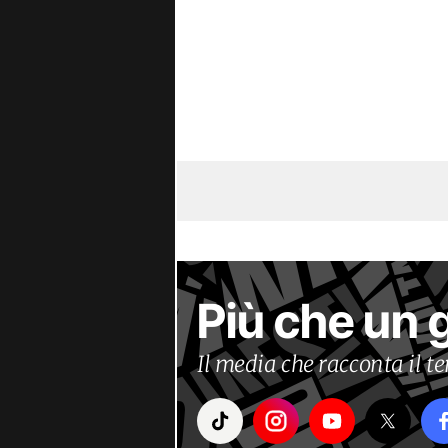
Più che un 
Il media che racconta il 