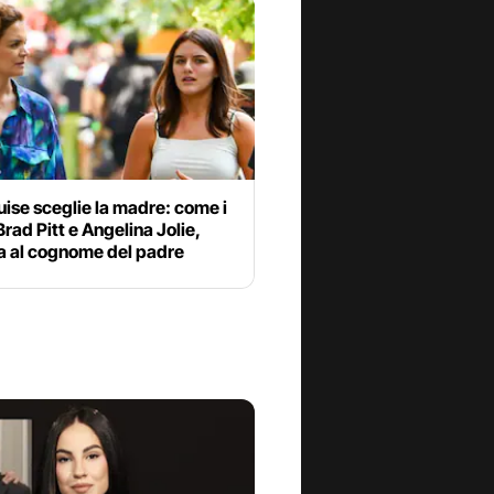
uise sceglie la madre: come i
 Brad Pitt e Angelina Jolie,
ia al cognome del padre