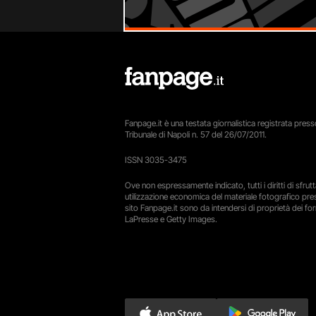
Fanpage.it è una testata giornalistica registrata presso
Tribunale di Napoli n. 57 del 26/07/2011.
ISSN 3035-3475
Ove non espressamente indicato, tutti i diritti di sfru
utilizzazione economica del materiale fotografico pre
sito Fanpage.it sono da intendersi di proprietà dei forn
LaPresse e Getty Images.