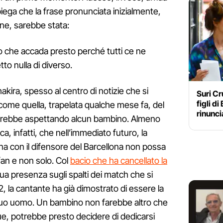
spiega che la frase pronunciata inizialmente,
ne, sarebbe stata:
o che accada presto perché tutti ce ne
o nulla di diverso.
hakira, spesso al centro di notizie che si
Suri Cr
figli di
come quella, trapelata qualche mese fa, del
rinunc
arebbe aspettando alcun bambino. Almeno
ca, infatti, che nell’immediato futuro, la
na con il difensore del Barcellona non possa
fan e non solo. Col
bacio che ha cancellato la
sua presenza sugli spalti dei match che si
 la cantante ha già dimostrato di essere la
 suo uomo. Un bambino non farebbe altro che
e, potrebbe presto decidere di dedicarsi