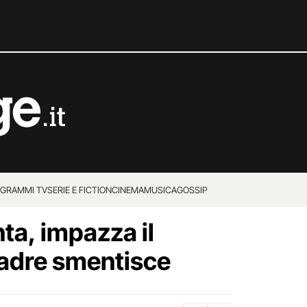
GRAMMI TV
SERIE E FICTION
CINEMA
MUSICA
GOSSIP
nta, impazza il
padre smentisce