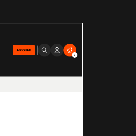
ABBONATI
2