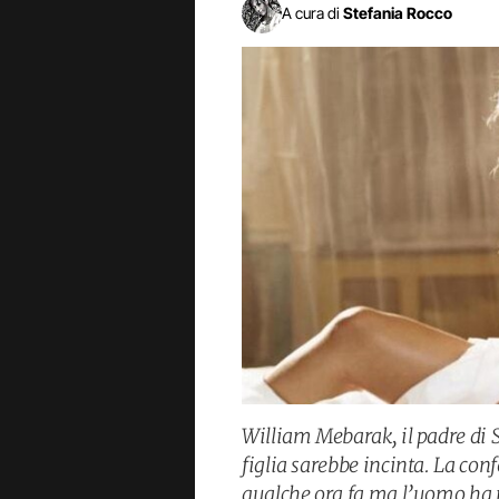
A cura di
Stefania Rocco
William Mebarak, il padre di 
figlia sarebbe incinta. La conf
qualche ora fa ma l’uomo ha r