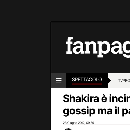
SPETTACOLO
TV
PRO
Shakira è inci
gossip ma il 
23 Giugno 2012
09:39
,