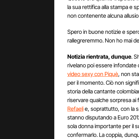
la sua rettifica alla stampa e 
non contenente alcuna allusio
Spero in buone notizie e sper
rallegreremmo. Non ho mai dett
Notizia rientrata, dunque
. S
rivelano poi essere infondate 
video sexy con Piquè
, non st
per il momento. Ciò non signifi
storia della cantante colombia
riservare qualche sorpresa ai 
Refaeli
e, soprattutto, con la 
stanno disputando a Euro 2012,
sola donna importante per il
confermarlo. La coppia, dunqu