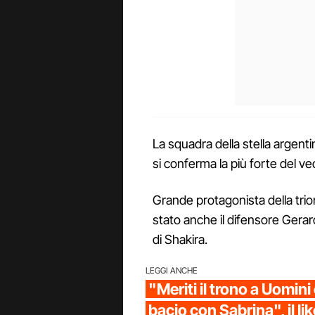
La squadra della stella argenti
si conferma la più forte del v
Grande protagonista della tri
stato anche il difensore Gerar
di Shakira.
LEGGI ANCHE
"Meriti il trono a Uomini
bacio con Sabrina", il lik