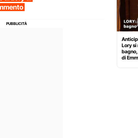
commento
Anticip
Lory si
bagno,
di Em