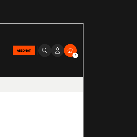
ABBONATI
2