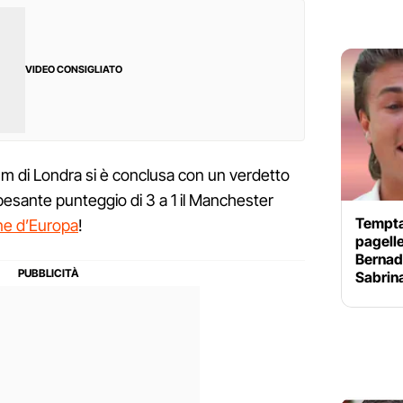
VIDEO CONSIGLIATO
um di Londra si è conclusa con un verdetto
 pesante punteggio di 3 a 1 il Manchester
Temptat
ne d’Europa
!
pagelle
Bernade
Sabrin