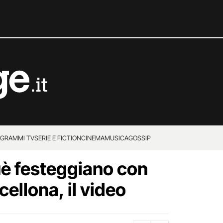
GRAMMI TV
SERIE E FICTION
CINEMA
MUSICA
GOSSIP
uè festeggiano con
cellona, il video