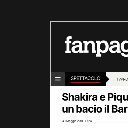
SPETTACOLO
TV
PRO
Shakira e Piq
un bacio il Bar
30 Maggio 2011
19:24
,