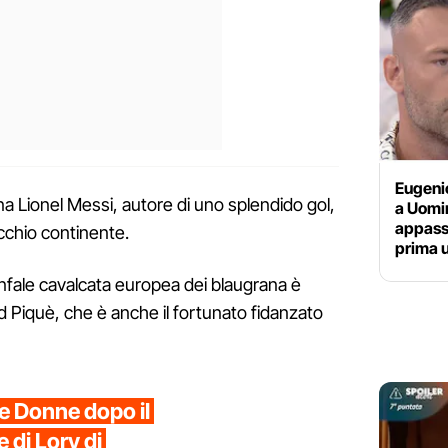
Eugeni
na Lionel Messi, autore di uno splendido gol,
a Uomi
appassi
ecchio continente.
prima 
onfale cavalcata europea dei blaugrana è
d Piquè, che è anche il fortunato fidanzato
 e Donne dopo il
e di Lory di