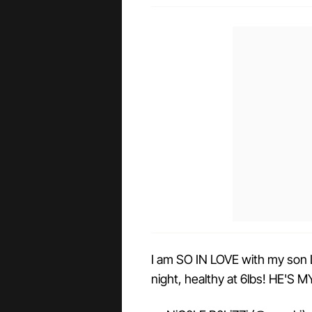
I am SO IN LOVE with my son L
night, healthy at 6lbs! HE'S