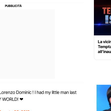
La vici
Temptat
all’ina
orenzo Dominic ! I had my little man last
 MY WORLD! ❤