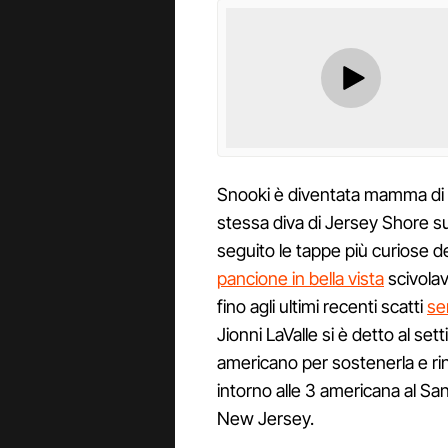
Snooki è diventata mamma di 
stessa diva di Jersey Shore sul
seguito le tappe più curiose 
pancione in bella vista
scivolav
fino agli ultimi recenti scatti
se
Jionni LaValle si è detto al sett
americano per sostenerla e rin
intorno alle 3 americana al Sa
New Jersey.