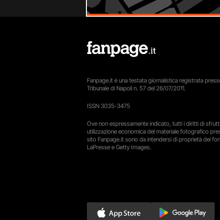
Fanpage.it è una testata giornalistica registrata presso
Tribunale di Napoli n. 57 del 26/07/2011.
ISSN 3035-3475
Ove non espressamente indicato, tutti i diritti di sfru
utilizzazione economica del materiale fotografico pre
sito Fanpage.it sono da intendersi di proprietà dei forn
LaPresse e Getty Images.