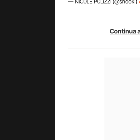
— NiC0LE P0LiZZi (@snooki)
Continua a