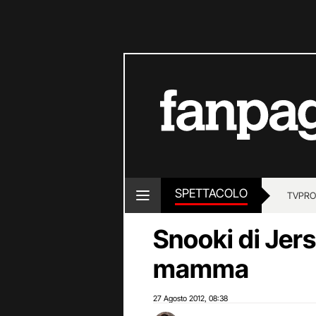
SPETTACOLO
TV
PRO
Snooki di Jer
mamma
27 Agosto 2012
08:38
,