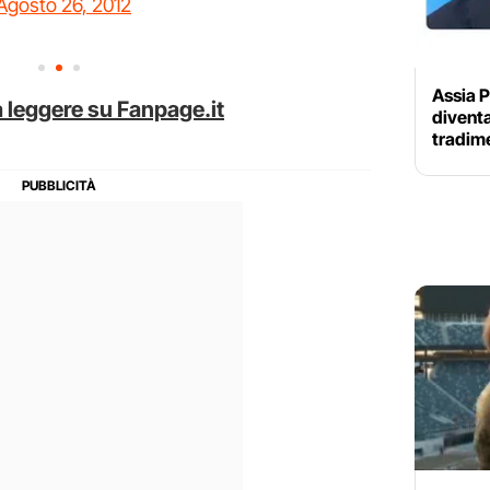
Agosto 26, 2012
Assia P
 leggere su Fanpage.it
diventa
tradime