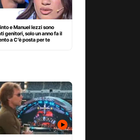
into e Manuel Iezzi sono
ti genitori, solo un anno fa il
nto a C’è posta per te