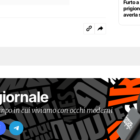
Furto a
prigio
averla 
giornale
tempo in cui viviamo con occhi moderni