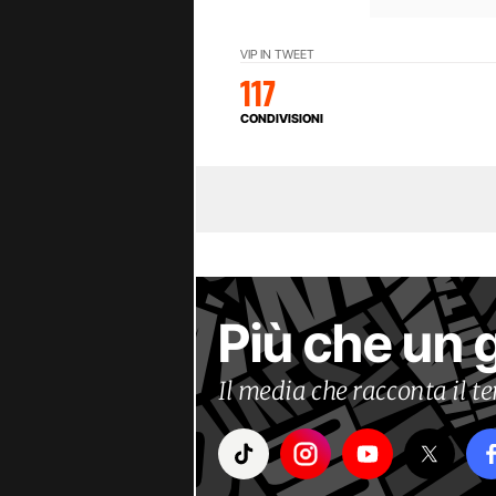
VIP IN TWEET
117
CONDIVISIONI
Più che un 
Il media che racconta il 