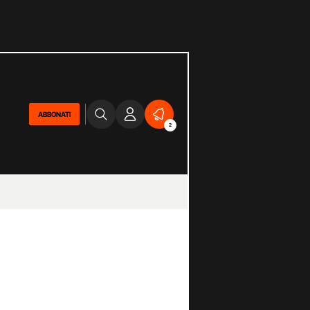
ABBONATI
2