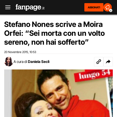
ABBONATI
2
Stefano Nones scrive a Moira
Orfei: “Sei morta con un volto
sereno, non hai sofferto”
20 Novembre 2015
10:53
,
A cura di
Daniela Seclì