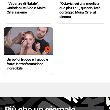
"Vacanze di Natale",
"Ottavia, sei una moglie a
Christian De Sica e Moira
due piazze!", quando Totò
Orfei insieme
corteggiò Moira Orfei al
cinema
Un po' di trucco e il gioco è
fatto: la trasformazione
incredibile
Più che un giornale