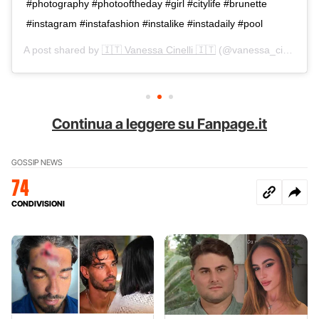
#photography #photooftheday #girl #citylife #brunette
#instagram #instafashion #instalike #instadaily #pool
A post shared by
🇮🇹 Vanessa Cinelli 🇮🇹
(@vanessa_cinelli) on
Continua a leggere su Fanpage.it
GOSSIP NEWS
74
CONDIVISIONI