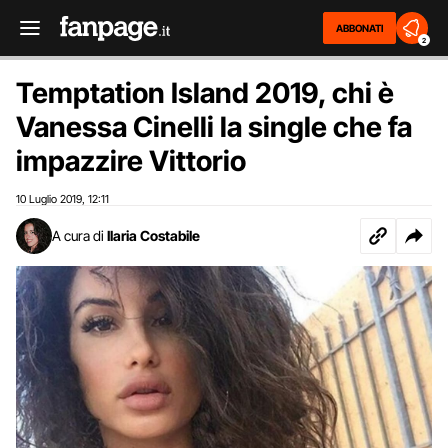
ABBONATI
2
Temptation Island 2019, chi è
Vanessa Cinelli la single che fa
impazzire Vittorio
10 Luglio 2019
12:11
,
A cura di
Ilaria Costabile