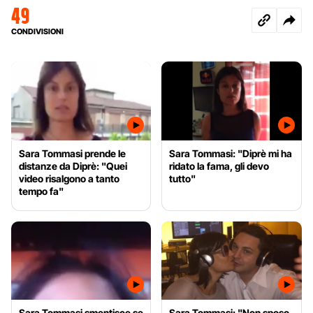
49
CONDIVISIONI
Sara Tommasi prende le
Sara Tommasi: "Diprè mi ha
distanze da Diprè: "Quei
ridato la fama, gli devo
video risalgono a tanto
tutto"
tempo fa"
Sara Tommasi smentisce se
Sara Tommasi: "Non sposo