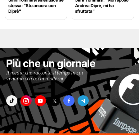
stessa: "Sto ancora con
Andrea Diprè, mi ha
Diprè"
sfruttata"
Più che un giornale
Il media che racconta il tempo in cui
viviamo con occhi moderni