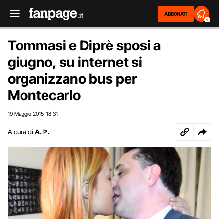
ABBONATI
2
Tommasi e Diprè sposi a
giugno, su internet si
organizzano bus per
Montecarlo
19 Maggio 2015
18:31
,
A cura di
A. P.