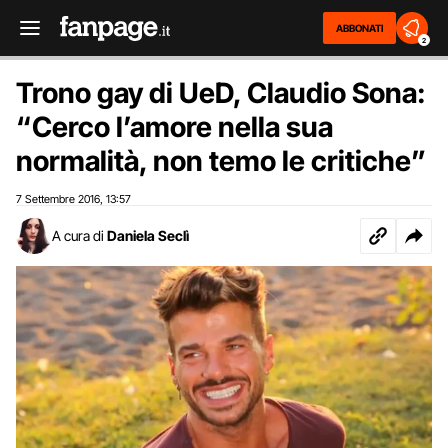
ABBONATI
2
Trono gay di UeD, Claudio Sona:
“Cerco l’amore nella sua
normalità, non temo le critiche”
7 Settembre 2016
13:57
,
A cura di
Daniela Seclì