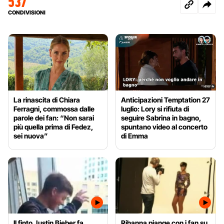
537
CONDIVISIONI
La rinascita di Chiara
Anticipazioni Temptation 27
Ferragni, commossa dalle
luglio: Lory si rifiuta di
parole dei fan: “Non sarai
seguire Sabrina in bagno,
più quella prima di Fedez,
spuntano video al concerto
sei nuova”
di Emma
Il finto Justin Bieber fa
Rihanna piange con i fan su