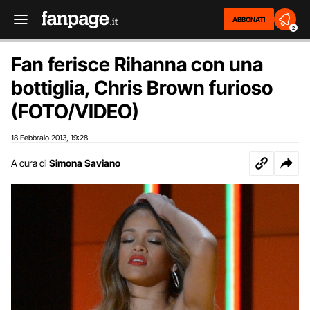
ABBONATI
2
Fan ferisce Rihanna con una
bottiglia, Chris Brown furioso
(FOTO/VIDEO)
18 Febbraio 2013
19:28
,
A cura di
Simona Saviano