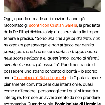
Oggi, quando ormai le anticipazioni hanno già
raccontato gli
scontri con Cristian Gallella
, la prediletta
della De Filippi dichiara a Vip di essere stata fin troppo
tenera e precisa: “
Sono una che agisce d’istinto, non
mi creo un personaggio e non attacco per partito
preso, però credo di essere stata fin troppo buona
nella scorsa edizione e, quest’anno, conto di rifarmi,
diventerò ancora più accanita
”. Pur dimostrando di
possedere uno strano concetto di bontà – lo scorso
anno
Tina minacciò Bubi di querela
– la Cipollari appare
pienamente convinta delle due intenzioni e, quasi
come a difendere i personaggi con i quali si troverà a
interagire, fornisce un avvertimento da non prendere
sottogamba. Quando vuole,
l’opinionista di Uomini e