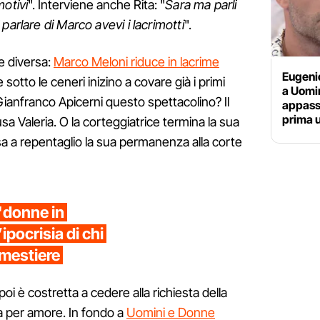
motivi
". Interviene anche Rita: "
Sara ma parli
parlare di Marco avevi i lacrimotti
".
e diversa:
Marco Meloni riduce in lacrime
Eugeni
sotto le ceneri inizino a covare già i primi
a Uomi
ianfranco Apicerni questo spettacolino? Il
appassi
prima 
usa Valeria. O la corteggiatrice termina la sua
sa a repentaglio la sua permanenza alla corte
"donne in
ipocrisia di chi
n mestiere
poi è costretta a cedere alla richiesta della
a per amore. In fondo a
Uomini e Donne