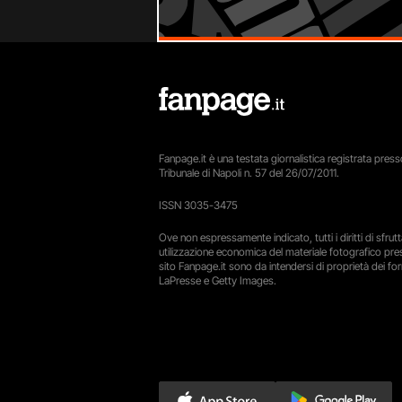
Fanpage.it è una testata giornalistica registrata presso
Tribunale di Napoli n. 57 del 26/07/2011.
ISSN 3035-3475
Ove non espressamente indicato, tutti i diritti di sfru
utilizzazione economica del materiale fotografico pre
sito Fanpage.it sono da intendersi di proprietà dei forn
LaPresse e Getty Images.