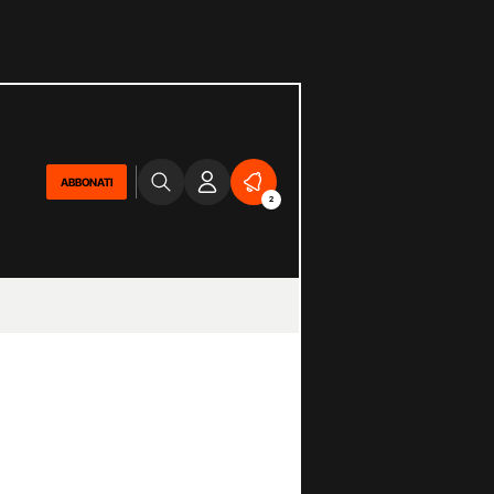
ABBONATI
2