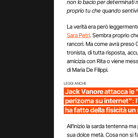
non lo bacio per determinati 
proprio tu che quando sentivi 
La verità era però leggerment
Sara Petri
. Sembra proprio che 
rancori. Ma come avrà preso G
tronista, di tutta risposta, acc
amicizia con Rita o viene mes
di Maria De Filippi.
LEGGI ANCHE
Jack Vanore attacca le 
perizoma su internet": l’
ha fatto della fisicità u
All'inizio la sarda tentenna ma 
sua dolce metà. Cosa non si f