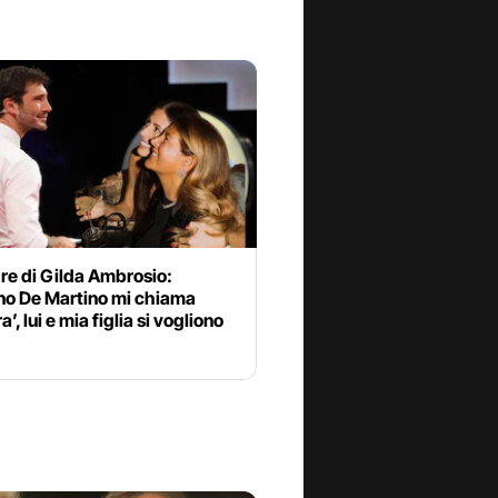
re di Gilda Ambrosio:
no De Martino mi chiama
’, lui e mia figlia si vogliono