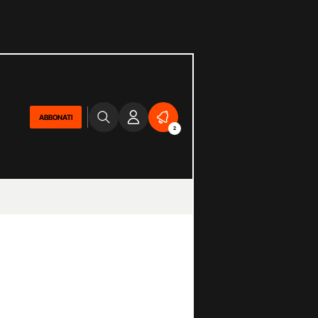
ABBONATI
2