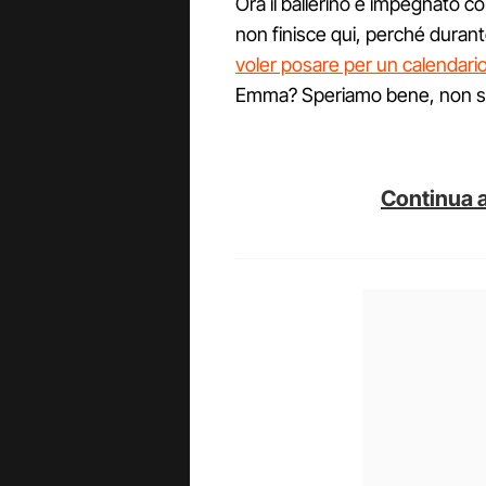
Ora il ballerino è impegnato c
non finisce qui, perché durant
voler posare per un calendari
Emma? Speriamo bene, non siam
Continua a