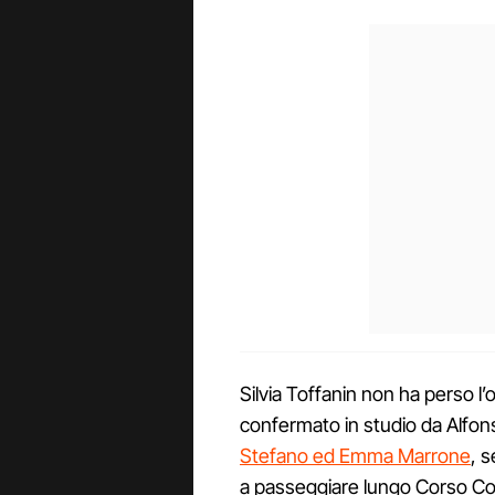
Silvia Toffanin non ha perso l
confermato in studio da Alfons
Stefano ed Emma Marrone
, 
a passeggiare lungo Corso Com