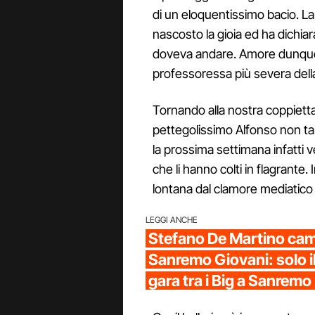
di un eloquentissimo bacio. La
nascosto la gioia ed ha dichi
doveva andare. Amore dunque
professoressa più severa della 
Tornando alla nostra coppiett
pettegolissimo Alfonso non tard
la prossima settimana infatti 
che li hanno colti in flagrante.
lontana dal clamore mediatico
LEGGI ANCHE
Stefano De Martino cam
Sanremo Giovani: solo il
gara tra i Big a Sanrem