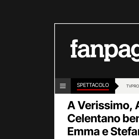
SPETTACOLO
TV
PRO
A Verissimo, 
Celentano ben
Emma e Stefa