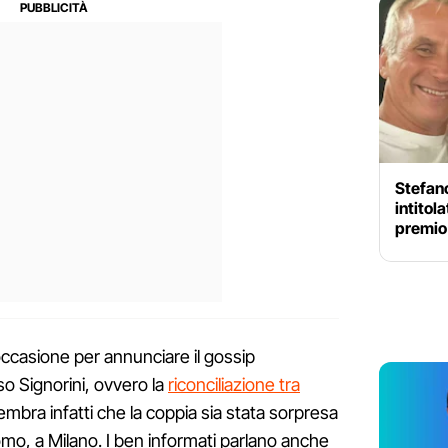
Stefano
intitola
premio
’occasione per annunciare il gossip
o Signorini, ovvero la
riconciliazione tra
sembra infatti che la coppia sia stata sorpresa
o, a Milano. I ben informati parlano anche