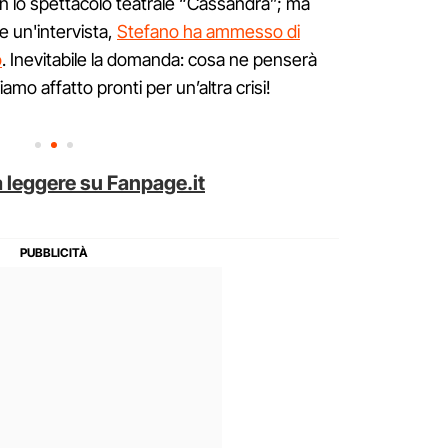
on lo spettacolo teatrale “Cassandra”; ma
e un'intervista,
Stefano ha ammesso di
o
. Inevitabile la domanda: cosa ne penserà
o affatto pronti per un’altra crisi!
 leggere su Fanpage.it