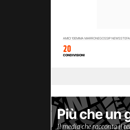
AMICI 10
EMMA MARRONE
GOSSIP NEWS
STEFA
20
CONDIVISIONI
Più che un 
Il media che racconta il 