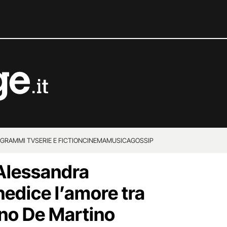
GRAMMI TV
SERIE E FICTION
CINEMA
MUSICA
GOSSIP
Alessandra
edice l’amore tra
no De Martino