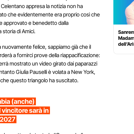
 Celentano appresa la notizia non ha
arato che evidentemente era proprio così che
 approvato e benedetto dalla
storia di Amici.
Sanrem
Madame:
dell’Ar
a nuovamente felice, sappiamo già che il
erà a fornirci prove della riappacificazione:
verrà mostrato un video girato dai paparazzi
 Intanto Giulia Pauselli è volata a New York,
 che questo triangolo ha suscitato.
bia (anche)
 vincitore sarà in
o 2027