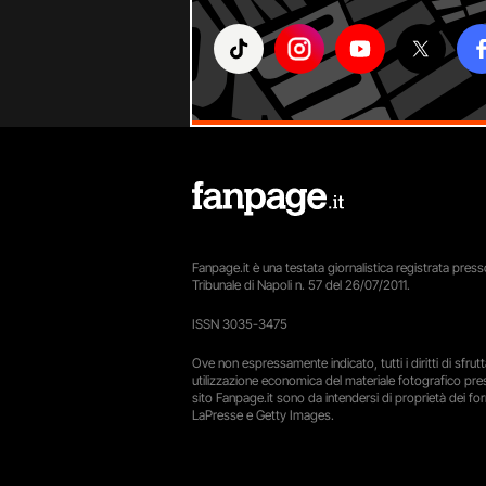
Fanpage.it è una testata giornalistica registrata presso
Tribunale di Napoli n. 57 del 26/07/2011.
ISSN 3035-3475
Ove non espressamente indicato, tutti i diritti di sfru
utilizzazione economica del materiale fotografico pre
sito Fanpage.it sono da intendersi di proprietà dei forn
LaPresse e Getty Images.