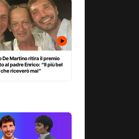
 De Martino ritira il premio
to al padre Enrico: “Il più bel
 che riceverò mai”