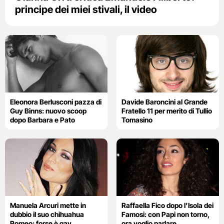
principe dei miei stivali, il video
Eleonora Berlusconi pazza di
Davide Baroncini al Grande
Guy Binns: nuovo scoop
Fratello 11 per merito di Tullio
dopo Barbara e Pato
Tomasino
Manuela Arcuri mette in
Raffaella Fico dopo l’Isola dei
dubbio il suo chihuahua
Famosi: con Papi non torno,
Romeo: forse è gay
ora voglio parlare