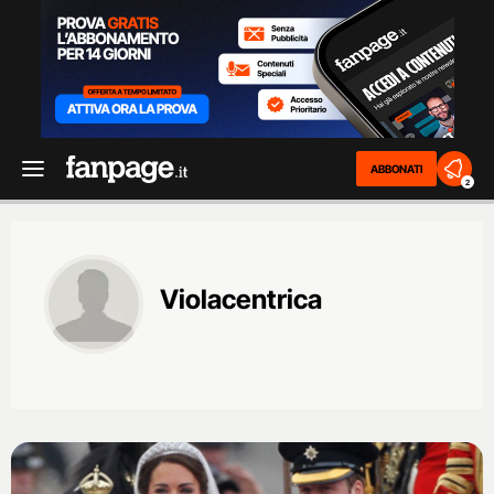
ABBONATI
2
Violacentrica