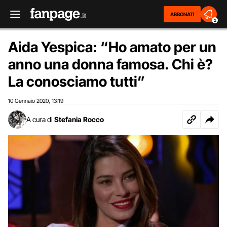
ABBONATI
2
Aida Yespica: “Ho amato per un
anno una donna famosa. Chi è?
La conosciamo tutti”
10 Gennaio 2020
13:19
,
A cura di
Stefania Rocco