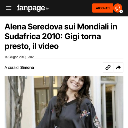
ABBONATI
2
Alena Seredova sui Mondiali in
Sudafrica 2010: Gigi torna
presto, il video
14 Giugno 2010
13:12
,
A cura di
Simona