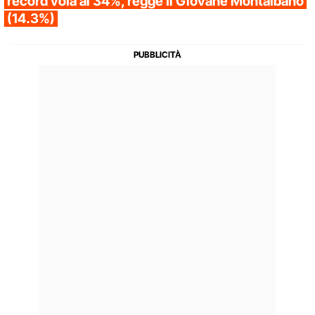
record vola al 34%, regge Il Giovane Montalbano
(14.3%)