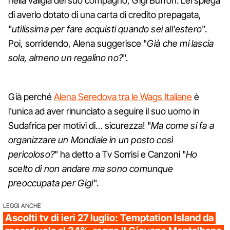
nella valigia del suo compagno, Gigi Buffon. Lei spiega
di averlo dotato di una carta di credito prepagata,
"
utilissima per fare acquisti quando sei all'estero
".
Poi, sorridendo, Alena suggerisce "
Già che mi lascia
sola, almeno un regalino no?
".
Già perché
Alena Seredova tra le Wags Italiane
è
l'unica ad aver rinunciato a seguire il suo uomo in
Sudafrica per motivi di… sicurezza! "
Ma come si fa a
organizzare un Mondiale in un posto così
pericoloso?
" ha detto a Tv Sorrisi e Canzoni "
Ho
scelto di non andare ma sono comunque
preoccupata per Gigi
".
LEGGI ANCHE
Ascolti tv di ieri 27 luglio: Temptation Island da