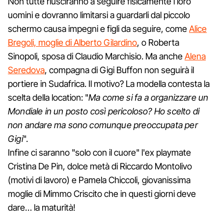
Non tutte riusciranno a seguire fisicamente i loro
uomini e dovranno limitarsi a guardarli dal piccolo
schermo causa impegni e figli da seguire, come
Alice
Bregoli, moglie di Alberto Gilardino
, o Roberta
Sinopoli, sposa di Claudio Marchisio. Ma anche
Alena
Seredova
, compagna di Gigi Buffon non seguirà il
portiere in Sudafrica. Il motivo? La modella contesta la
scelta della location: "
Ma come si fa a organizzare un
Mondiale in un posto così pericoloso? Ho scelto di
non andare ma sono comunque preoccupata per
Gigi
".
Infine ci saranno "solo con il cuore" l'ex playmate
Cristina De Pin, dolce metà di Riccardo Montolivo
(motivi di lavoro) e Pamela Chiccoli, giovanissima
moglie di Mimmo Criscito che in questi giorni deve
dare… la maturità!