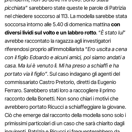
picchiata
” sarebbero state queste le parole di Patrizia
nel chiedere soccorso al 113. La modella sarebbe stata
soccorsa intorno alle 5.40 di domenica mattina
con
diversi lividi sul volto e un labbro rotto
. “
È stato lui
”
avrebbe raccontato la ragazza agli investigatori
riferendosi proprio all’immobiliarista “
Ero uscita a cena
con il figlio Edoardo e alcuni amici, poi siamo andati a
casa. Ma lui è venuto lì. Mi ha preso a schiaffi e ha
portato via il figlio”
. Sul caso indagano gli agenti del
commissariato Castro Pretorio, diretti da Eugenio
Ferraro. Sarebbero stati loro a raccogliere il primo
racconto della Bonetti. Non sono chiari i motivi che
avrebbero portato Ricucci a schiaffeggiare la giovane.
Ciò che emerge dal racconto della modella sono solo i
primissimi particolari di un caso che sarà chiarito dagli
inquirenti. Patrizia e Ricucci si frequenterebbero da