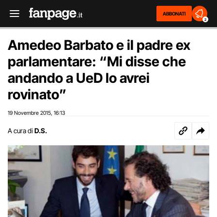
ABBONATI
2
Amedeo Barbato e il padre ex
parlamentare: “Mi disse che
andando a UeD lo avrei
rovinato”
19 Novembre 2015
16:13
,
A cura di
D.S.