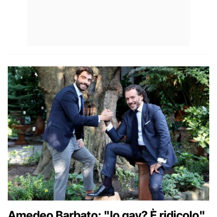
Amedeo Barbato: "Io gay? È ridicolo"