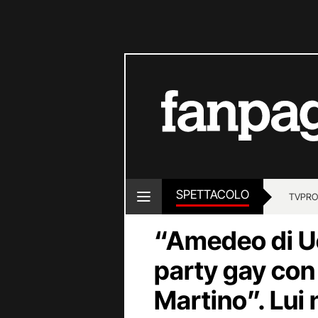
SPETTACOLO
TV
PRO
“Amedeo di U
party gay con
Martino”. Lui 