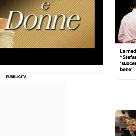
La mad
“Stefa
‘suocera
bene”