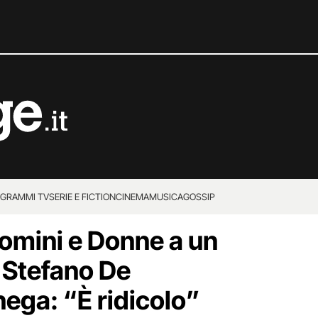
GRAMMI TV
SERIE E FICTION
CINEMA
MUSICA
GOSSIP
omini e Donne a un
 Stefano De
nega: “È ridicolo”