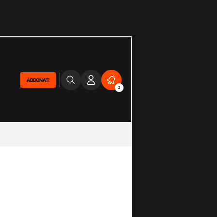
ABBONATI
2