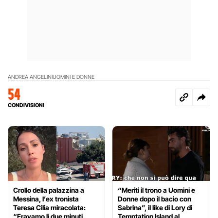
ANDREA ANGELINI
UOMINI E DONNE
54
CONDIVISIONI
Crollo della palazzina a
“Meriti il trono a Uomini e
Messina, l’ex tronista
Donne dopo il bacio con
Teresa Cilia miracolata:
Sabrina”, il like di Lory di
“Eravamo lì due minuti
Temptation Island al