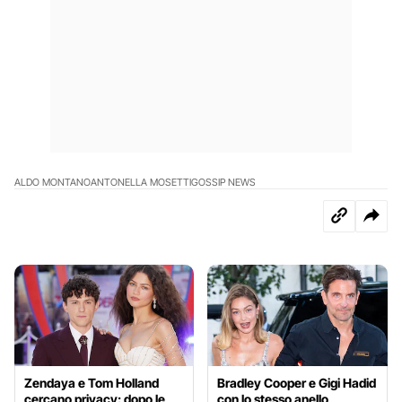
ALDO MONTANO
ANTONELLA MOSETTI
GOSSIP NEWS
Zendaya e Tom Holland
Bradley Cooper e Gigi Hadid
cercano privacy: dopo le
con lo stesso anello