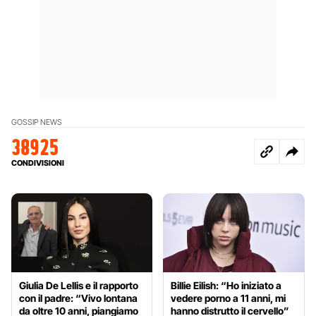
GOSSIP NEWS
38925
CONDIVISIONI
Giulia De Lellis e il rapporto
Billie Eilish: “Ho iniziato a
con il padre: “Vivo lontana
vedere porno a 11 anni, mi
da oltre 10 anni, piangiamo
hanno distrutto il cervello”