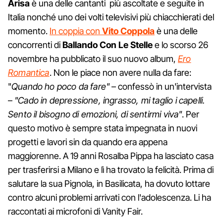
Arisa
è una delle cantanti più ascoltate e seguite in
Italia nonché uno dei volti televisivi più chiacchierati del
momento.
In coppia con
Vito Coppola
è una delle
concorrenti di
Ballando Con Le Stelle
e lo scorso 26
novembre ha pubblicato il suo nuovo album,
Ero
Romantica
. Non le piace non avere nulla da fare:
"
Quando ho poco da fare"
– confessò in un'intervista
–
"Cado in depressione, ingrasso, mi taglio i capelli.
Sento il bisogno di emozioni, di sentirmi viva"
. Per
questo motivo è sempre stata impegnata in nuovi
progetti e lavori sin da quando era appena
maggiorenne. A 19 anni Rosalba Pippa ha lasciato casa
per trasferirsi a Milano e lì ha trovato la felicità. Prima di
salutare la sua Pignola, in Basilicata, ha dovuto lottare
contro alcuni problemi arrivati con l'adolescenza. Li ha
raccontati ai microfoni di Vanity Fair.