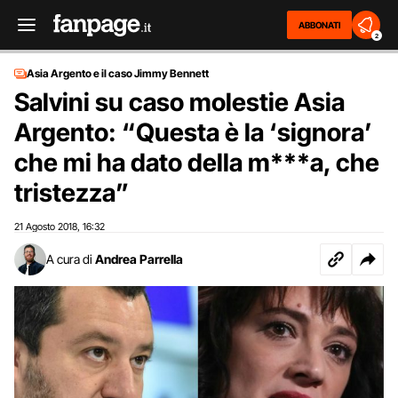
ABBONATI
2
Asia Argento e il caso Jimmy Bennett
Salvini su caso molestie Asia
Argento: “Questa è la ‘signora’
che mi ha dato della m***a, che
tristezza”
21 Agosto 2018
16:32
,
A cura di
Andrea Parrella