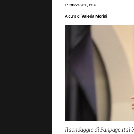
17 Ottobre 2016
13:37
,
A cura di
Valeria Morini
Il sondaggio di Fanpage.it si