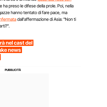
e ha preso le difese della prole. Poi, nella
gazze hanno tentato di fare pace, ma
confermata
dall'affermazione di Asia: "Non ti
rti?".
à nel cast del
fake news