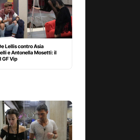
De Lellis contro Asia
lli e Antonella Mosetti: il
al GF Vip