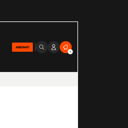
ABBONATI
2