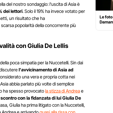
la del nostro sondaggio: l'uscita di Asia è
 dei lettori
. Solo il 19% ha invece votato per
Le foto
etti, un risultato che ha
Damant
 scarsa popolarità della concorrente più
valità con Giulia De Lellis
 della poca simpatia per la Nuccetelli. Sin dai
 discutere
l'avvicinamento di Asia ad
 considerato una vera e propria cotta nei
Asia abbia parlato più volte di semplice
to ha spesso provocato
la stizza di Andrea
e
o
scontro con la fidanzata di lui Giulia De
asa, Giulia ha prima litigato con la Nuccetelli,
da Andrea e arrivando
quasi alla rissa con