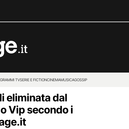
GRAMMI TV
SERIE E FICTION
CINEMA
MUSICA
GOSSIP
i eliminata dal
lo Vip secondo i
age.it