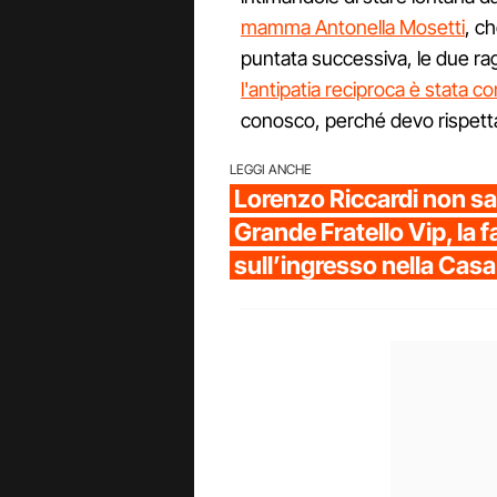
mamma Antonella Mosetti
, ch
puntata successiva, le due ra
l'antipatia reciproca è stata 
conosco, perché devo rispetta
LEGGI ANCHE
Lorenzo Riccardi non sar
Grande Fratello Vip, la 
sull’ingresso nella Casa